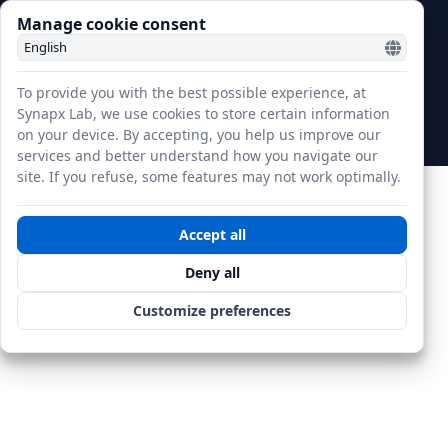
Manage cookie consent
Éditeur Markdown enrichi
Adliss.fr — Made in
France
Diagrammes Mermaid · graphiques JSXGraph · formules KaTeX ·
To provide you with the best possible experience, at
OCR PDF · JSON · Twig · annotations · export PDF/DOCX
Synapx Lab, we use cookies to store certain information
on your device. By accepting, you help us improve our
Éditeur
Documentation
Cookies
Mentions légales
services and better understand how you navigate our
site. If you refuse, some features may not work optimally.
Accept all
Deny all
Customize preferences