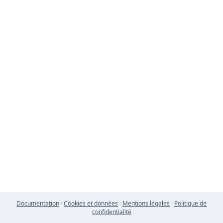
Documentation
·
Cookies et données
·
Mentions légales
·
Politique de
confidentialité